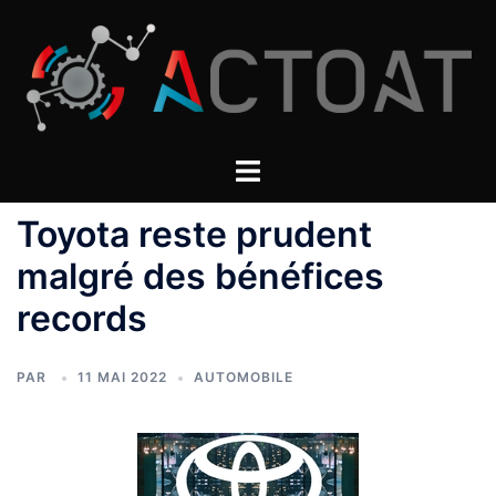
Aller
au
contenu
Toyota reste prudent
malgré des bénéfices
records
PAR
11 MAI 2022
AUTOMOBILE