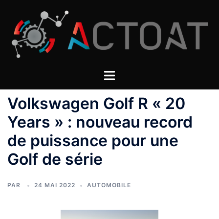
Aller
au
contenu
Volkswagen Golf R « 20
Years » : nouveau record
de puissance pour une
Golf de série
PAR
24 MAI 2022
AUTOMOBILE