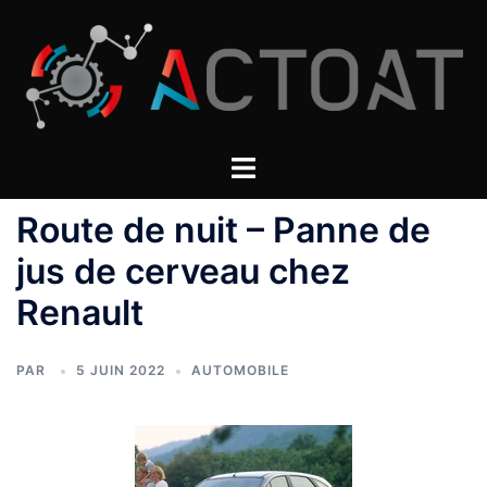
Aller
au
contenu
Route de nuit – Panne de
jus de cerveau chez
Renault
PAR
5 JUIN 2022
AUTOMOBILE