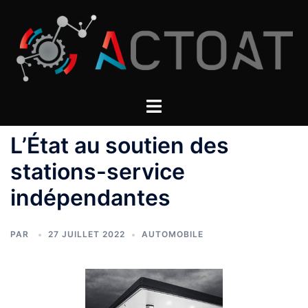
Aller
au
contenu
L’État au soutien des
stations-service
indépendantes
PAR
27 JUILLET 2022
AUTOMOBILE