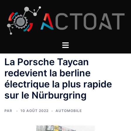
Aller
au
contenu
La Porsche Taycan
redevient la berline
électrique la plus rapide
sur le Nürburgring
PAR
10 AOÛT 2022
AUTOMOBILE