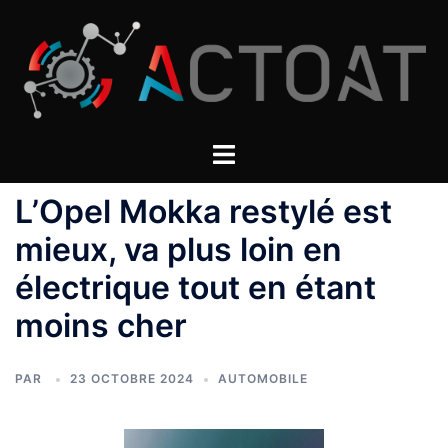
Aller
au
contenu
L’Opel Mokka restylé est
mieux, va plus loin en
électrique tout en étant
moins cher
PAR
23 OCTOBRE 2024
AUTOMOBILE