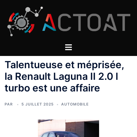
Aller
au
contenu
Talentueuse et méprisée,
la Renault Laguna II 2.0 l
turbo est une affaire
PAR
5 JUILLET 2025
AUTOMOBILE