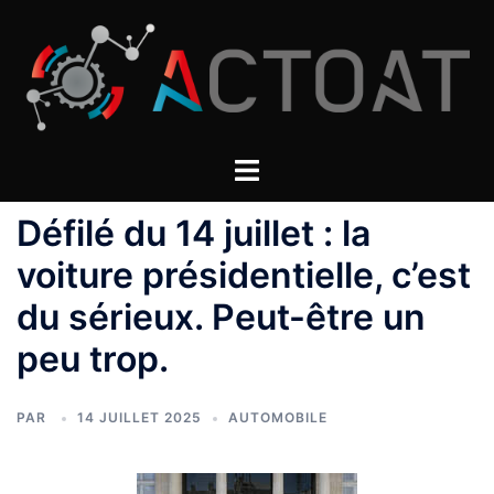
Aller
au
contenu
Défilé du 14 juillet : la
voiture présidentielle, c’est
du sérieux. Peut-être un
peu trop.
PAR
14 JUILLET 2025
AUTOMOBILE