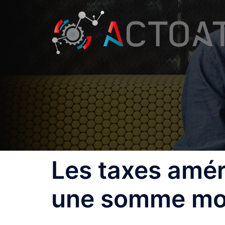
Aller
au
contenu
Les taxes amér
une somme mon