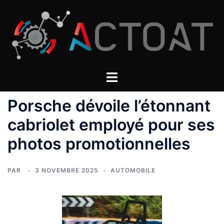
Aller
au
contenu
Porsche dévoile l’étonnant
cabriolet employé pour ses
photos promotionnelles
PAR
3 NOVEMBRE 2025
AUTOMOBILE