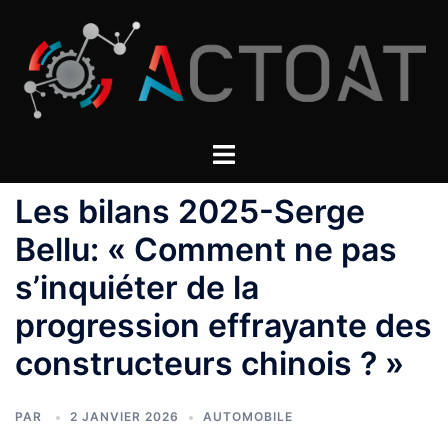
Aller
au
contenu
Les bilans 2025-Serge
Bellu: « Comment ne pas
s’inquiéter de la
progression effrayante des
constructeurs chinois ? »
PAR
2 JANVIER 2026
AUTOMOBILE