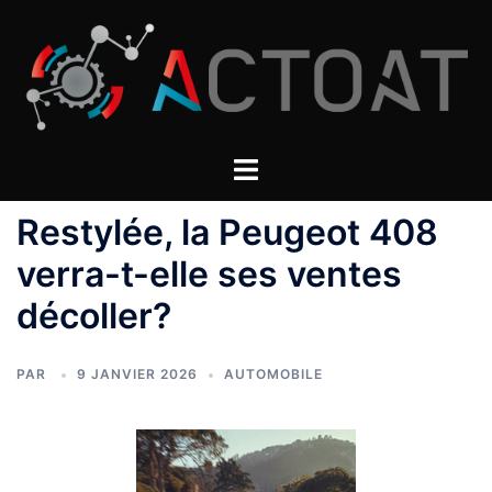
Aller
au
contenu
Restylée, la Peugeot 408
verra-t-elle ses ventes
décoller?
PAR
9 JANVIER 2026
AUTOMOBILE