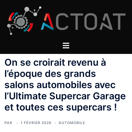
Aller
au
contenu
On se croirait revenu à
l’époque des grands
salons automobiles avec
l’Ultimate Supercar Garage
et toutes ces supercars !
PAR
1 FÉVRIER 2026
AUTOMOBILE