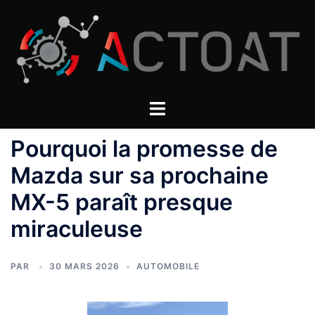
Aller
au
contenu
Pourquoi la promesse de
Mazda sur sa prochaine
MX-5 paraît presque
miraculeuse
PAR
30 MARS 2026
AUTOMOBILE