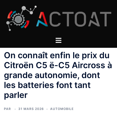
Aller
au
contenu
On connaît enfin le prix du
Citroën C5 ë-C5 Aircross à
grande autonomie, dont
les batteries font tant
parler
PAR
31 MARS 2026
AUTOMOBILE