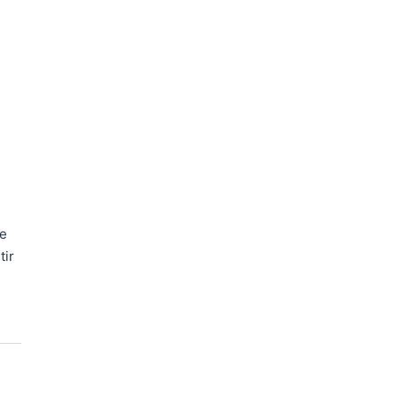
se
tir