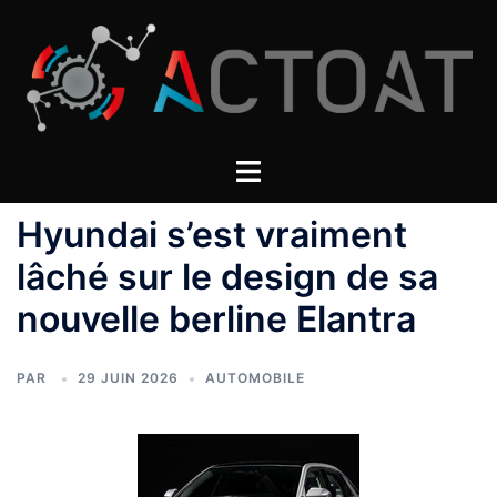
Aller
au
contenu
Hyundai s’est vraiment
lâché sur le design de sa
nouvelle berline Elantra
PAR
29 JUIN 2026
AUTOMOBILE