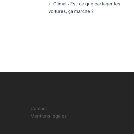
Climat : Est-ce que partager les
d’article
voitures, ça marche ?
Contact
Mentions légales